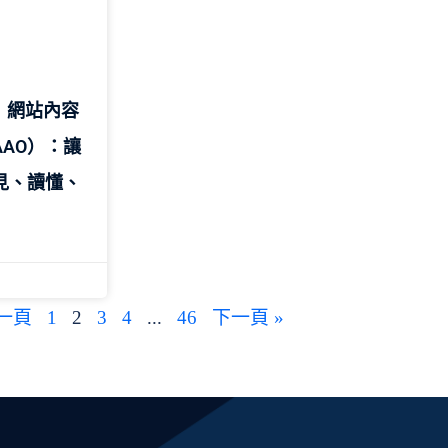
 】網站內容
AAO）：讓
看見、讀懂、
上一頁
1
2
3
4
...
46
下一頁 »