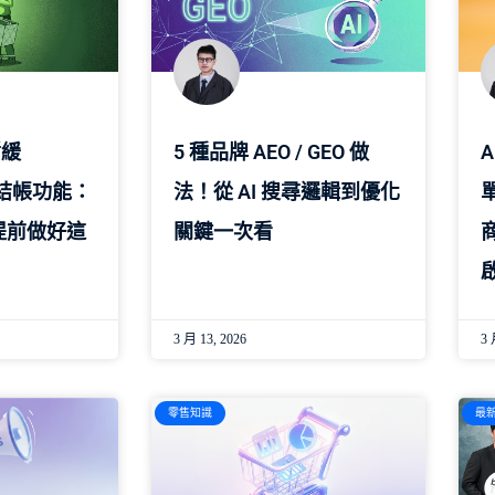
暫緩
5 種品牌 AEO / GEO 做
即時結帳功能：
法！從 AI 搜尋邏輯到優化
單
提前做好這
關鍵一次看
3 月 13, 2026
3 
零售知識
最