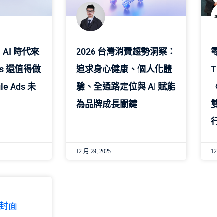
AI 時代來
2026 台灣消費趨勢洞察：
零
ds 還值得做
追求身心健康、個人化體
T
le Ads 未
驗、全通路定位與 AI 賦能
為品牌成長關鍵
12 月 29, 2025
12