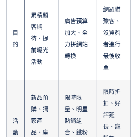
網羅猶
累積顧
廣告預算
豫客、
客期
目
加大、全
沒買夠
待、提
的
力拼網站
者進行
前曝光
轉換
最後收
活動
單
限時折
新品預
限時限
扣、好
購、獨
量、明星
評延
活
家產
熱銷組
長、寵
動
品、庫
合、鐵粉