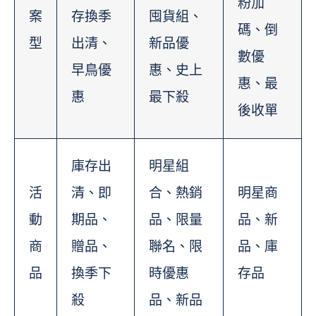
粉加
案
存換季
囤貨組、
碼、倒
型
出清、
新品優
數優
早鳥優
惠、史上
惠、最
惠
最下殺
後收單
庫存出
明星組
活
清、即
合、熱銷
明星商
動
期品、
品、限量
品、新
商
贈品、
聯名、限
品、庫
品
換季下
時優惠
存品
殺
品、新品