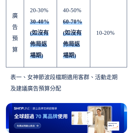
20-30%
40-50%
廣
30-40%
60-70%
告
(如沒有
(如沒有
10-20%
預
佈局返
佈局返
算
場期)
場期)
表一、女神節波段檔期適用客群、活動走期
及建議廣告預算分配