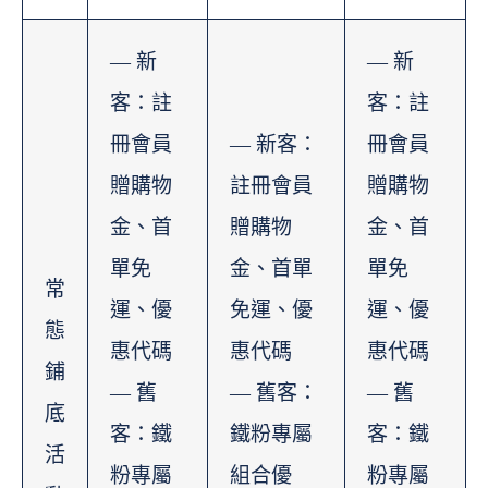
— 新
— 新
客：註
客：註
冊會員
— 新客：
冊會員
贈購物
註冊會員
贈購物
金、首
贈購物
金、首
單免
金、首單
單免
常
運、優
免運、優
運、優
態
惠代碼
惠代碼
惠代碼
鋪
— 舊
— 舊客：
— 舊
底
客：鐵
鐵粉專屬
客：鐵
活
粉專屬
組合優
粉專屬