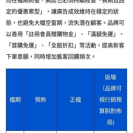
而在檔期前後，網店也必須持續經營「長期且固
定的優惠案型」，讓廣告成效維持在穩定的狀
態，也避免大檔空窗期，流失潛在顧客。品牌可
以善用「註冊會員贈購物金」、「滿額免運」、
「首購免運」、「全館折扣」等活動，提高新客
下單意願，同時增加舊客回購頻次。
返場
（品牌可
檔期
預熱
正檔
視行銷預
算斟酌佈
局)