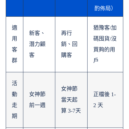
酌佈局）
適
猶豫客/加
新客、
再行
用
碼囤貨/沒
潛力顧
銷、回
客
買夠的用
客
購客
群
戶
活
女神節
動
女神節
正檔後 1-
當天起
走
前一週
2 天
算 3-7天
期