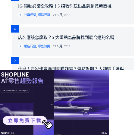
IG 限動必讀全攻略！5 招教你玩出品牌創意新商機
社群經營
,
網路行銷
21 5 月, 2018
4
店名應該怎麼取？5 大重點為品牌找到最合適的名稱
網店行銷
,
零售知識
25 5 月, 2016
5
什麼！賣家也會遇到網購詐騙？盤點近期 3 大詐騙手法與
應對方法
網店行銷
,
零售知識
17 2 月, 2025
功能專區
線上講座 ｜
免費試用 ｜
免費諮詢