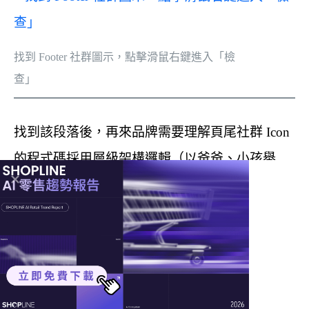
找到 Footer 社群圖示，點擊滑鼠右鍵進入「檢
查」
找到該段落後，再來品牌需要理解頁尾社群 Icon
的程式碼採用層級架構邏輯（以爸爸、小孩舉
例）：
外層容器（爸爸）：<div class=”footer-social-
icon-wrapper”>
實際點擊的連結（小孩）：<a href=”…”
線上講座 ｜
免費試用 ｜
免費諮詢
>（FB、IG、LINE 的連結都在裡面）