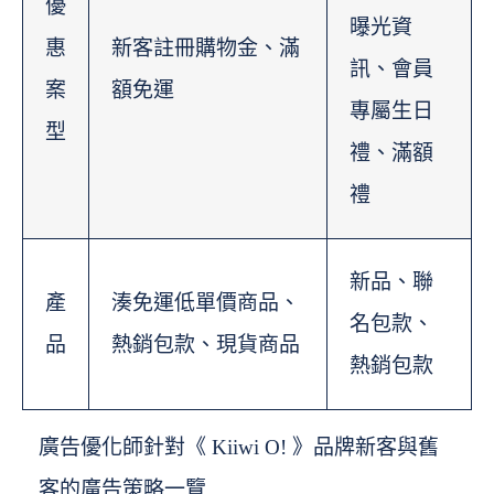
優
曝光資
惠
新客註冊購物金、滿
訊、會員
案
額免運
專屬生日
型
禮、滿額
禮
新品、聯
產
湊免運低單價商品、
名包款、
品
熱銷包款、現貨商品
熱銷包款
廣告優化師針對《 Kiiwi O! 》品牌新客與舊
客的廣告策略一覽