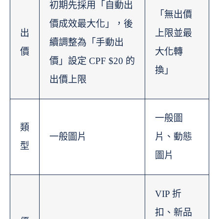
初期先採用「自動出
「無出價
價成效最大化」，後
出
上限並最
續調整為「手動出
價
大化轉
價」設定 CPF $20 的
換」
出價上限
一般圖
類
一般圖片
片、動態
型
圖片
VIP 折
扣、新品