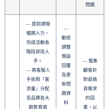
問題
— 提前調撥
—
檔期人力，
動態
完成活動各
調整
階段排班人
預設
手。
— 蒐集
回覆
— 將客服人
顧客針
及更
手依照「客
對退換
新問
流量」分配
貨需求
題資
至品牌各大
的因
料
銷售管道
素，以