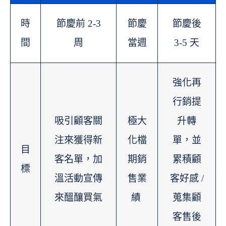
時
節慶前 2-3
節慶
節慶後
間
周
當週
3-5 天
強化再
行銷提
吸引顧客關
極大
升轉
注來獲得新
化檔
單，並
目
客名單，加
期銷
累積顧
標
溫活動宣傳
售業
客好感 /
來醞釀買氣
績
蒐集顧
客售後