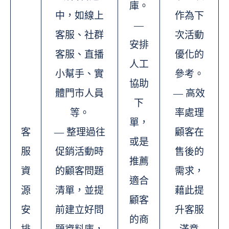
庫。
中，如線上
作為下
—
客服、社群
次活動
安排
客服、直播
優化的
人工
小幫手、實
參考。
協助
體門市人員
— 高效
下
等。
率處理
單，
客
— 整理過往
顧客在
或是
服
促銷活動時
售後的
推薦
資
的顧客問題
需求，
適合
源
清單，並提
藉此提
顧客
安
前建立好問
升客服
的商