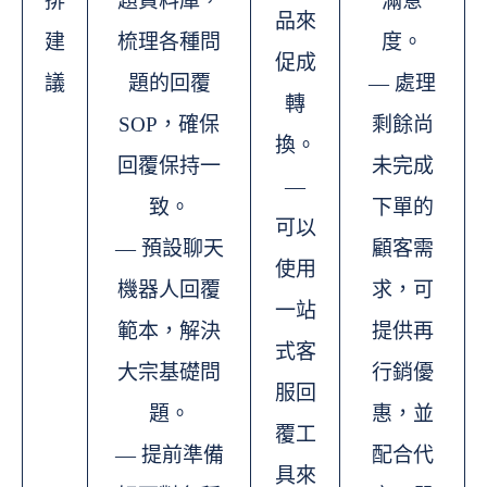
排
題資料庫，
滿意
品來
建
梳理各種問
度。
促成
議
題的回覆
— 處理
轉
SOP，確保
剩餘尚
換。
回覆保持一
未完成
—
致。
下單的
可以
— 預設聊天
顧客需
使用
機器人回覆
求，可
一站
範本，解決
提供再
式客
大宗基礎問
行銷優
服回
題。
惠，並
覆工
— 提前準備
配合代
具來