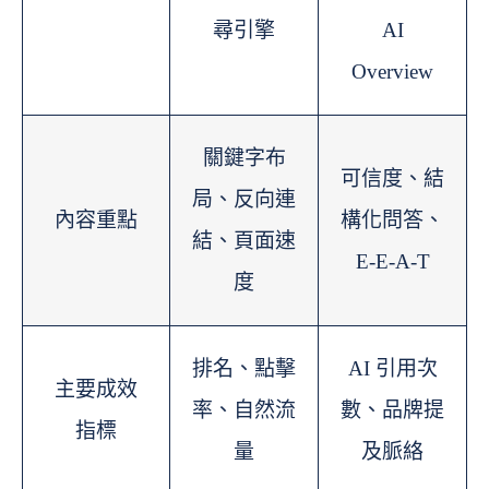
尋引擎
AI
Overview
關鍵字布
可信度、結
局、反向連
內容重點
構化問答、
結、頁面速
E-E-A-T
度
排名、點擊
AI 引用次
主要成效
率、自然流
數、品牌提
指標
量
及脈絡