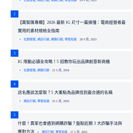
社群經營
,
網店行銷
,
網路行銷
,
零售知識
24 5 月, 2023
2
【萬智匯專欄】2026 最新 IG 尺寸一篇搞懂：電商經營者最
實用的素材規格全指南
社群經營
,
網店行銷
,
網路行銷
,
零售知識
28 9 月, 2023
3
IG 限動必讀全攻略！5 招教你玩出品牌創意新商機
社群經營
,
網路行銷
21 5 月, 2018
4
店名應該怎麼取？5 大重點為品牌找到最合適的名稱
網店行銷
,
零售知識
25 5 月, 2016
5
什麼！賣家也會遇到網購詐騙？盤點近期 3 大詐騙手法與
應對方法
網店行銷
,
零售知識
17 2 月, 2025