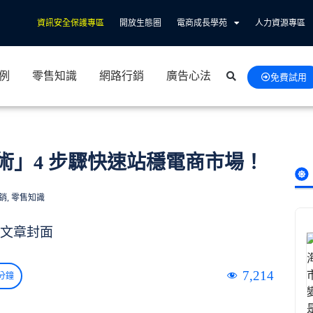
資訊安全保護專區
開放生態圈
電商成長學苑
人力資源專區
例
零售知識
網路行銷
廣告心法
免費試用
術」4 步驟快速站穩電商市場！
銷
,
零售知識
7,214