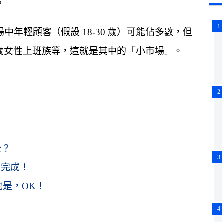
。
1
年輕顧客（假設 18-30 歲）可能佔多數，但
4 歲女性上班族等，這就是其中的「小市場」。
2
些？
3
立完成！
是，OK！
4