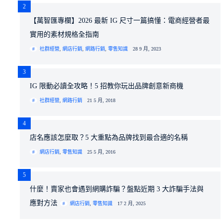
2
【萬智匯專欄】2026 最新 IG 尺寸一篇搞懂：電商經營者最
實用的素材規格全指南
社群經營
,
網店行銷
,
網路行銷
,
零售知識
28 9 月, 2023
3
IG 限動必讀全攻略！5 招教你玩出品牌創意新商機
社群經營
,
網路行銷
21 5 月, 2018
4
店名應該怎麼取？5 大重點為品牌找到最合適的名稱
網店行銷
,
零售知識
25 5 月, 2016
5
什麼！賣家也會遇到網購詐騙？盤點近期 3 大詐騙手法與
應對方法
網店行銷
,
零售知識
17 2 月, 2025