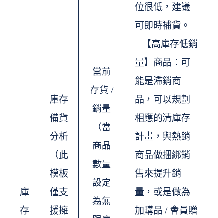
位很低，建議
可即時補貨。
– 【高庫存低銷
量】商品：可
當前
能是滯銷商
存貨 /
庫存
品，可以規劃
銷量
備貨
相應的清庫存
（當
分析
計畫，與熱銷
商品
（此
商品做捆綁銷
數量
模板
售來提升銷
設定
庫
僅支
量，或是做為
為無
存
援擁
加購品 / 會員贈