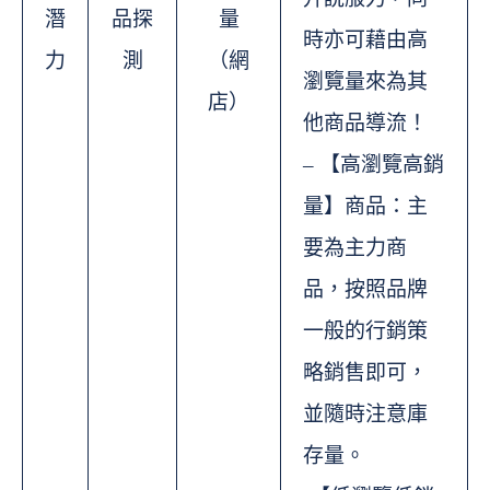
潛
品探
量
時亦可藉由高
力
測
（網
瀏覽量來為其
店）
他商品導流！
– 【高瀏覽高銷
量】商品：主
要為主力商
品，按照品牌
一般的行銷策
略銷售即可，
並隨時注意庫
存量。