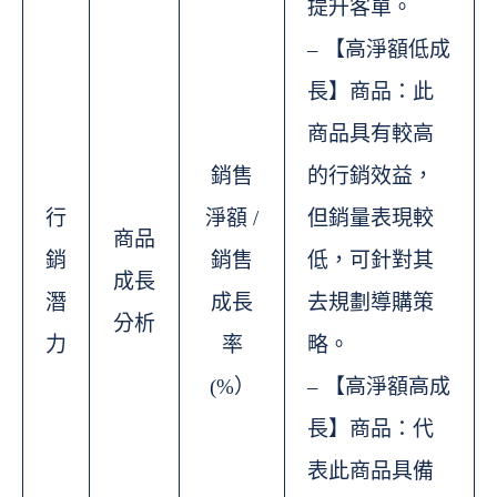
提升客單。
– 【高淨額低成
長】商品：此
商品具有較高
銷售
的行銷效益，
行
淨額 /
但銷量表現較
商品
銷
銷售
低，可針對其
成長
潛
成長
去規劃導購策
分析
力
率
略。
(%）
– 【高淨額高成
長】商品：代
表此商品具備