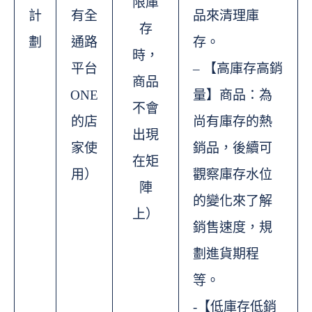
限庫
計
有全
品來清理庫
存
劃
通路
存。
時，
平台
– 【高庫存高銷
商品
ONE
量】商品：為
不會
的店
尚有庫存的熱
出現
家使
銷品，後續可
在矩
用）
觀察庫存水位
陣
的變化來了解
上）
銷售速度，規
劃進貨期程
等。
-【低庫存低銷