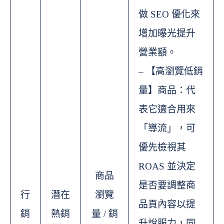
做 SEO 優化來
增加曝光提升
營業額。
– 【高瀏覽低銷
量】商品：代
表它適合用來
「導流」，可
優先檢視其
ROAS 並決定
商品
是否要調整商
行
潛在
瀏覽
品頁內容以提
銷
熱銷
量 / 銷
升說服力，同