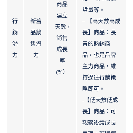
商品
貨量等。
建立
行
新舊
– 【高天數高成
天數 /
銷
品銷
長】商品：長
銷售
潛
售潛
青的熱銷商
成長
力
力
品，也是品牌
率
主力商品，維
(%）
持過往行銷策
略即可。
-【低天數低成
長】商品：可
觀察後續成長