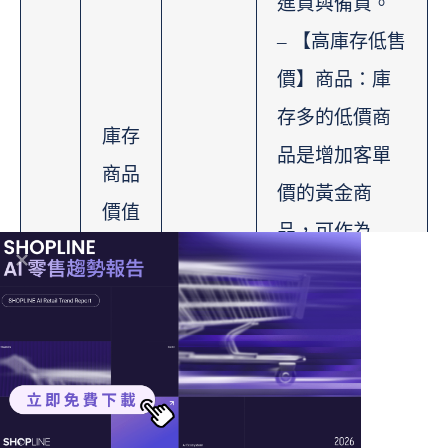
進貨與備貨。
– 【高庫存低售
價】商品：庫
存多的低價商
庫存
品是增加客單
商品
價的黃金商
價值
品，可作為
分析
「加購品」或
（此
「贈品」，同
模板
庫
當前
時也可與暢銷
僅支
存
存貨 /
商品一同搭
援擁
計
單位
售，藉由「組
線上講座 ｜
免費試用 ｜
免費諮詢
有全